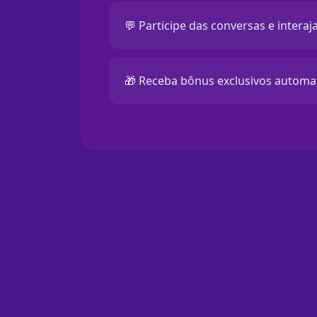
💬 Participe das conversas e interaj
🎁 Receba bônus exclusivos autom