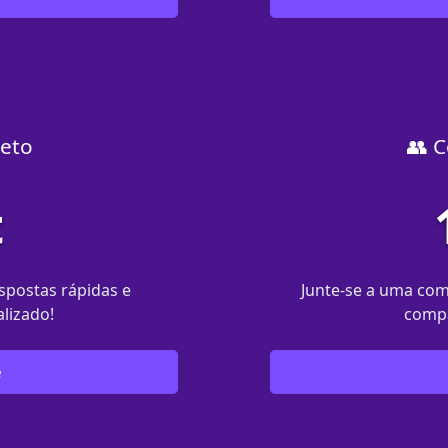
reto
👥 
t
espostas rápidas e
Junte-se a uma com
lizado!
compa
e