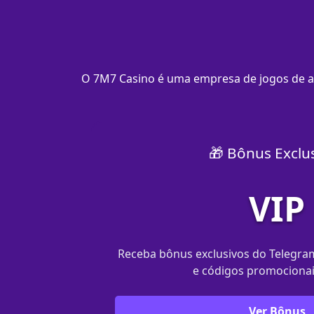
O 7M7 Casino é uma empresa de jogos de az
🎁 Bônus Exclu
VIP
Receba bônus exclusivos do Telegra
e códigos promocionai
Ver Bônus