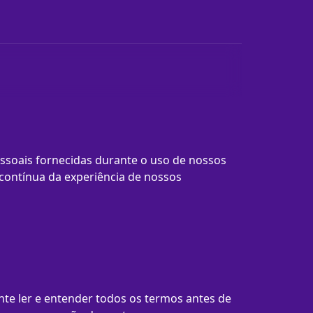
ssoais fornecidas durante o uso de nossos
 contínua da experiência de nossos
te ler e entender todos os termos antes de