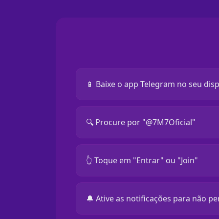
📱 Baixe o app Telegram no seu disp
🔍 Procure por "@7M7Oficial"
👆 Toque em "Entrar" ou "Join"
🔔 Ative as notificações para não p