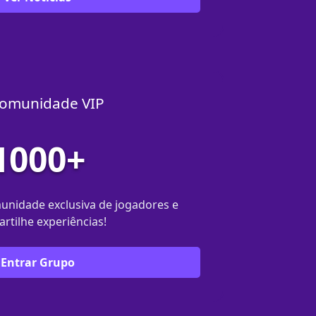
Comunidade VIP
1000+
unidade exclusiva de jogadores e
rtilhe experiências!
Entrar Grupo