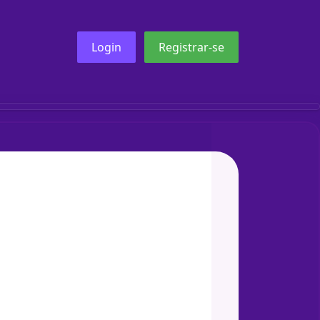
Login
Registrar-se