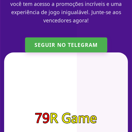
você tem acesso a promoções incríveis e uma
experiência de jogo inigualável. Junte-se aos
vencedores agora!
SEGUIR NO TELEGRAM