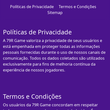
Políticas de Privacidade
Termos e Condições
Sitemap
Políticas de Privacidade
A 79R Game valoriza a privacidade de seus usuários e
está empenhada em proteger todas as informações
pessoais fornecidas durante o uso de nossos canais de
comunicação. Todos os dados coletados são utilizados
exclusivamente para fins de melhoria contínua da
experiência de nossos jogadores.
Termos e Condições
Os usuários da 79R Game concordam em respeitar