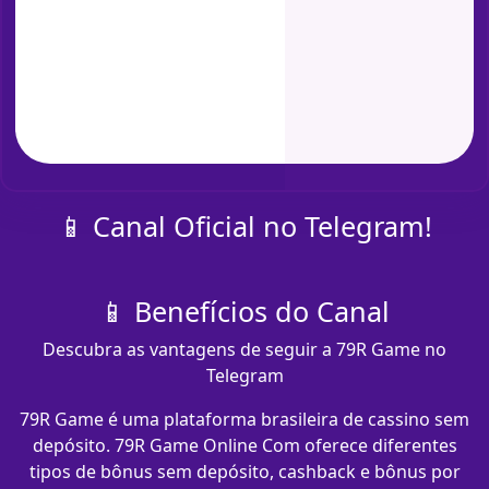
📱 Canal Oficial no Telegram!
📱 Benefícios do Canal
Descubra as vantagens de seguir a 79R Game no
Telegram
79R Game é uma plataforma brasileira de cassino sem
depósito. 79R Game Online Com oferece diferentes
tipos de bônus sem depósito, cashback e bônus por