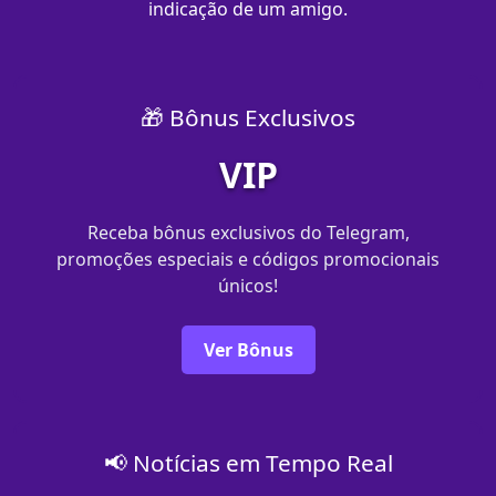
indicação de um amigo.
🎁 Bônus Exclusivos
VIP
Receba bônus exclusivos do Telegram,
promoções especiais e códigos promocionais
únicos!
Ver Bônus
📢 Notícias em Tempo Real