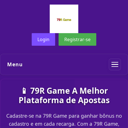
Login
Registrar-se
Menu
📱 79R Game A Melhor
Plataforma de Apostas
Cadastre-se na 79R Game para ganhar bônus no
cadastro e em cada recarga. Com a 79R Game,