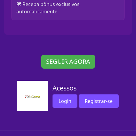
🎁 Receba bônus exclusivos
automaticamente
SEGUIR AGORA
Acessos
Login
Registrar-se