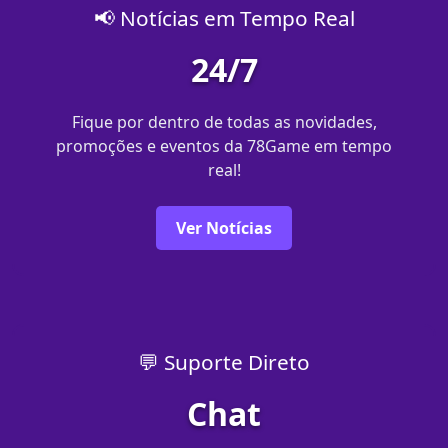
📢 Notícias em Tempo Real
24/7
Fique por dentro de todas as novidades,
promoções e eventos da 78Game em tempo
real!
Ver Notícias
💬 Suporte Direto
Chat