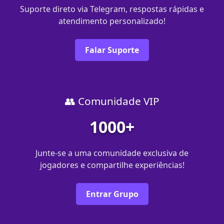
Suporte direto via Telegram, respostas rápidas e
atendimento personalizado!
Falar Suporte
👥 Comunidade VIP
1000+
Junte-se a uma comunidade exclusiva de
jogadores e compartilhe experiências!
Entrar Grupo