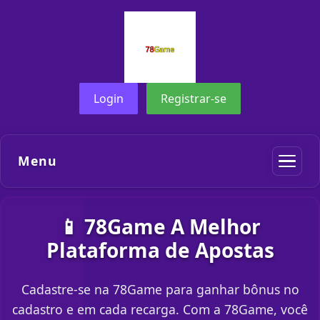
Login
Registrar-se
Menu
📱 78Game A Melhor
Plataforma de Apostas
Cadastre-se na 78Game para ganhar bônus no
cadastro e em cada recarga. Com a 78Game, você