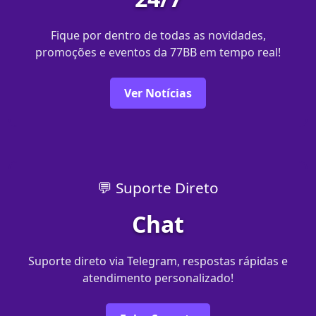
Fique por dentro de todas as novidades,
promoções e eventos da 77BB em tempo real!
Ver Notícias
💬 Suporte Direto
Chat
Suporte direto via Telegram, respostas rápidas e
atendimento personalizado!