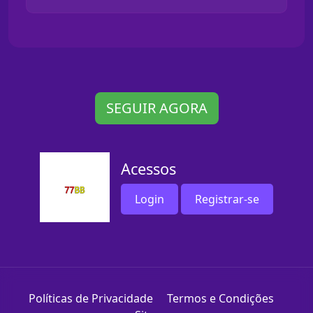
SEGUIR AGORA
Acessos
Login
Registrar-se
Políticas de Privacidade
Termos e Condições