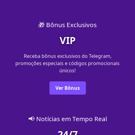
🎁 Bônus Exclusivos
VIP
Receba bônus exclusivos do Telegram,
promoções especiais e códigos promocionais
únicos!
Ver Bônus
📢 Notícias em Tempo Real
24/7