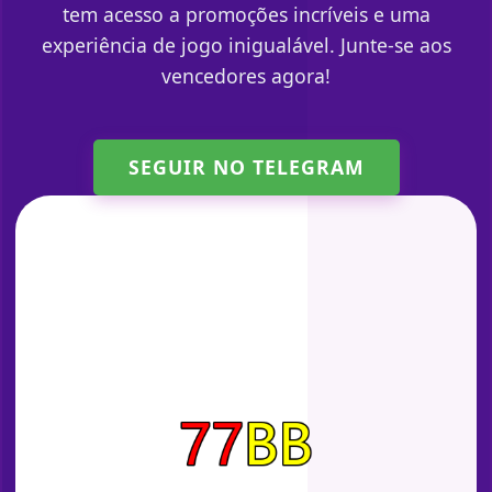
tem acesso a promoções incríveis e uma
experiência de jogo inigualável. Junte-se aos
vencedores agora!
SEGUIR NO TELEGRAM