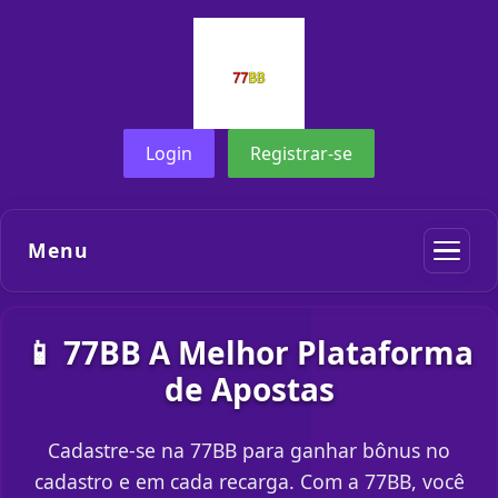
Login
Registrar-se
Menu
📱 77BB A Melhor Plataforma
de Apostas
Cadastre-se na 77BB para ganhar bônus no
cadastro e em cada recarga. Com a 77BB, você