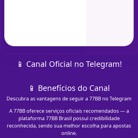
📱 Canal Oficial no Telegram!
📱 Benefícios do Canal
Descubra as vantagens de seguir a 77BB no Telegram
A 77BB oferece serviços oficiais recomendados — a
plataforma 77BB Brasil possui credibilidade
reconhecida, sendo sua melhor escolha para apostas
online.