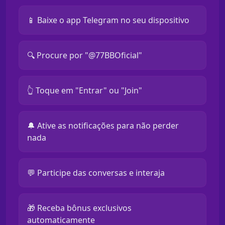
📱 Baixe o app Telegram no seu dispositivo
🔍 Procure por "@77BBOficial"
👆 Toque em "Entrar" ou "Join"
🔔 Ative as notificações para não perder
nada
💬 Participe das conversas e interaja
🎁 Receba bônus exclusivos
automaticamente