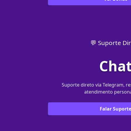
💬 Suporte Di
Cha
Suporte direto via Telegram, r
atendimento persona
Falar Suport