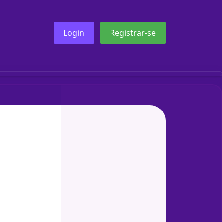
Login
Registrar-se