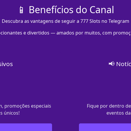
📱 Benefícios do Canal
Descubra as vantagens de seguir a 777 Slots no Telegram
ocionantes e divertidos — amados por muitos, com promoç
sivos
📢 Notí
m, promoções especiais
Fique por dentro d
s únicos!
eventos da