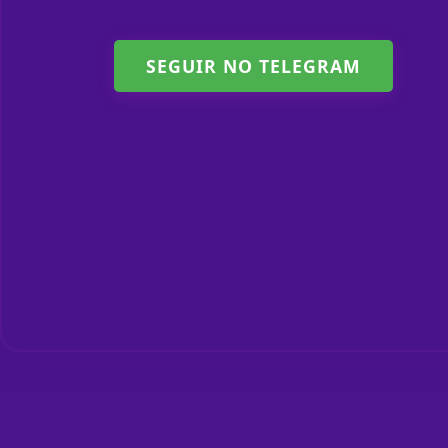
SEGUIR NO TELEGRAM