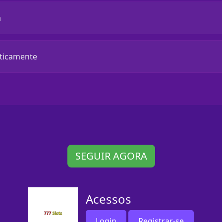
a
aticamente
SEGUIR AGORA
Acessos
Login
Registrar-se