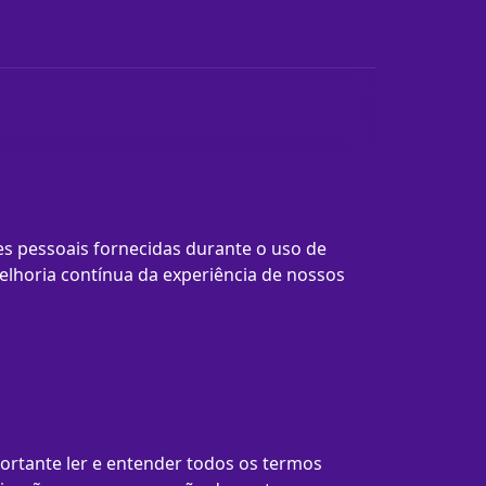
es pessoais fornecidas durante o uso de
elhoria contínua da experiência de nossos
ortante ler e entender todos os termos