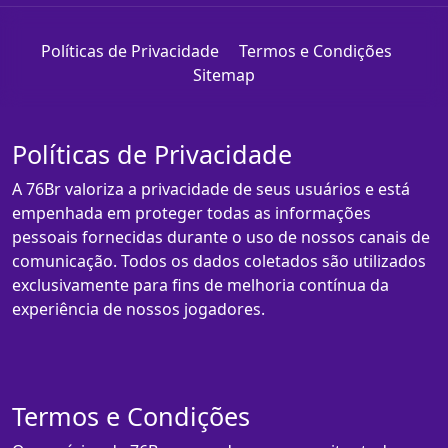
Políticas de Privacidade
Termos e Condições
Sitemap
Políticas de Privacidade
A 76Br valoriza a privacidade de seus usuários e está
empenhada em proteger todas as informações
pessoais fornecidas durante o uso de nossos canais de
comunicação. Todos os dados coletados são utilizados
exclusivamente para fins de melhoria contínua da
experiência de nossos jogadores.
Termos e Condições