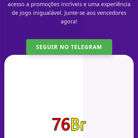
acesso a promoções incríveis e uma experiência
de jogo inigualável. Junte-se aos vencedores
agora!
SEGUIR NO TELEGRAM