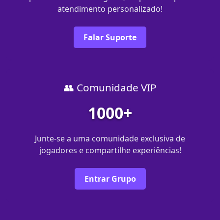
atendimento personalizado!
Falar Suporte
👥 Comunidade VIP
1000+
Junte-se a uma comunidade exclusiva de
jogadores e compartilhe experiências!
Entrar Grupo