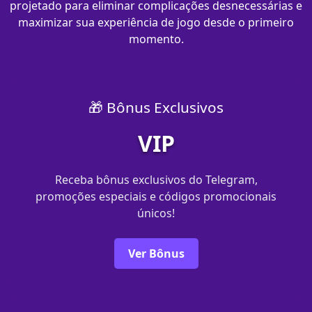
projetado para eliminar complicações desnecessárias e
maximizar sua experiência de jogo desde o primeiro
momento.
🎁 Bônus Exclusivos
VIP
Receba bônus exclusivos do Telegram,
promoções especiais e códigos promocionais
únicos!
Ver Bônus