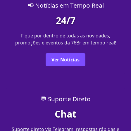
📢 Notícias em Tempo Real
24/7
Fique por dentro de todas as novidades,
promoções e eventos da 76Br em tempo real!
Ver Notícias
💬 Suporte Direto
Chat
Suporte direto via Telegram, respostas rápidas e