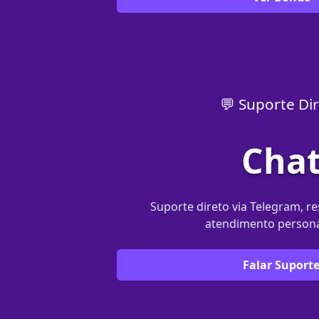
💬 Suporte Di
Cha
Suporte direto via Telegram, r
atendimento persona
Falar Suport