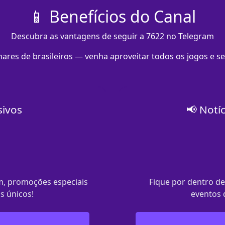
📱 Benefícios do Canal
Descubra as vantagens de seguir a 7622 no Telegram
ares de brasileiros — venha aproveitar todos os jogos e ser
sivos
📢 Notí
m, promoções especiais
Fique por dentro d
s únicos!
eventos 