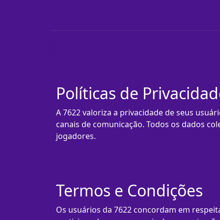
Políticas de Privacida
A 7622 valoriza a privacidade de seus usuá
canais de comunicação. Todos os dados cole
jogadores.
Termos e Condições
Os usuários da 7622 concordam em respeitar