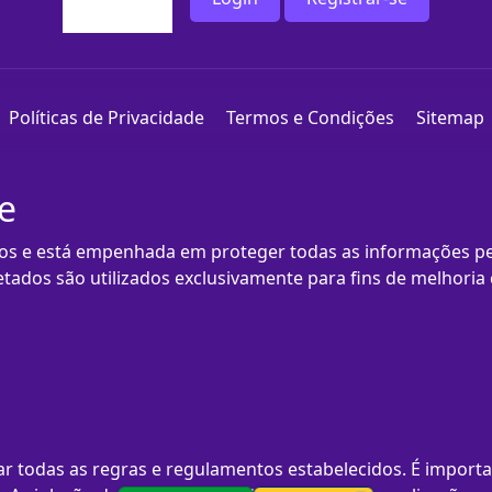
Políticas de Privacidade
Termos e Condições
Sitemap
de
rios e está empenhada em proteger todas as informações p
tados são utilizados exclusivamente para fins de melhoria
 todas as regras e regulamentos estabelecidos. É importa