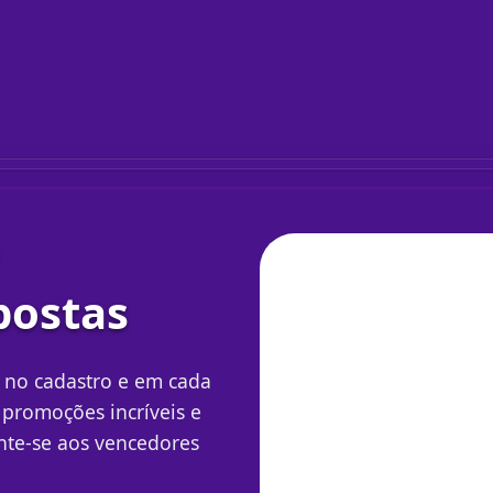
postas
 no cadastro e em cada
 promoções incríveis e
unte-se aos vencedores