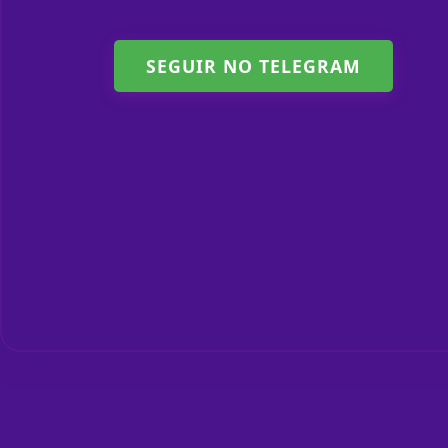
SEGUIR NO TELEGRAM