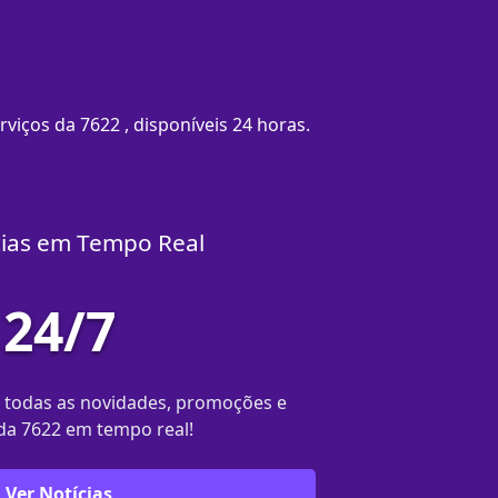
viços da 7622 , disponíveis 24 horas.
cias em Tempo Real
24/7
e todas as novidades, promoções e
da 7622 em tempo real!
Ver Notícias