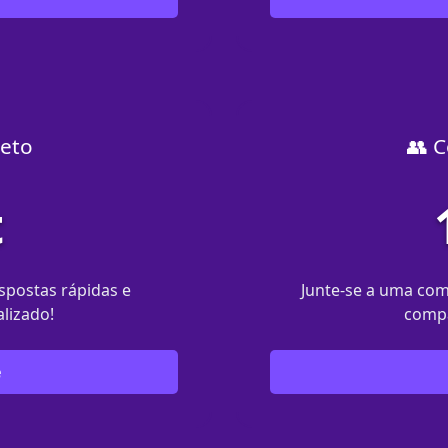
reto
👥 
t
espostas rápidas e
Junte-se a uma com
lizado!
compa
e