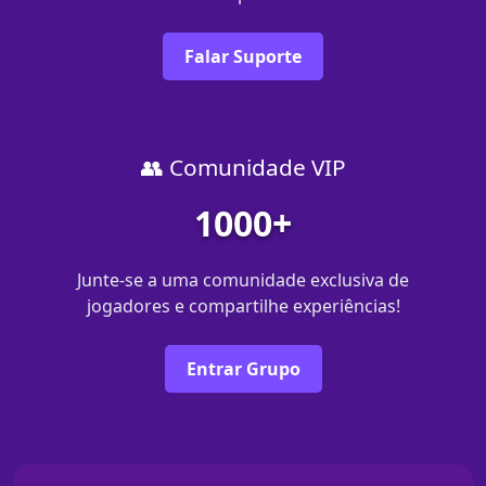
Falar Suporte
👥 Comunidade VIP
1000+
Junte-se a uma comunidade exclusiva de
jogadores e compartilhe experiências!
Entrar Grupo