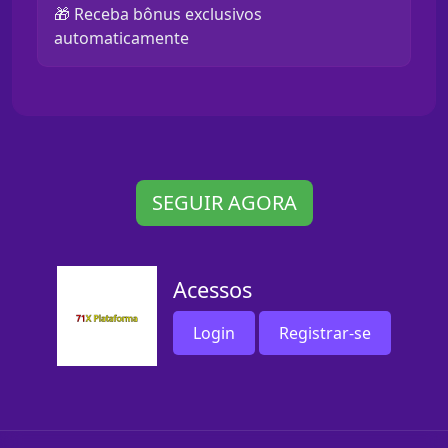
🎁 Receba bônus exclusivos
automaticamente
SEGUIR AGORA
Acessos
Login
Registrar-se