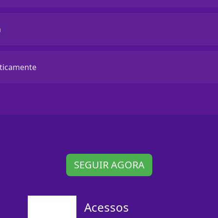
a
aticamente
SEGUIR AGORA
Acessos