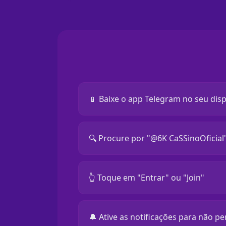
📱 Baixe o app Telegram no seu disp
🔍 Procure por "@6K CaSSinoOficial
👆 Toque em "Entrar" ou "Join"
🔔 Ative as notificações para não p