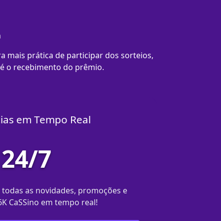
m
 mais prática de participar dos sorteios,
té o recebimento do prêmio.
cias em Tempo Real
24/7
e todas as novidades, promoções e
6K CaSSino em tempo real!