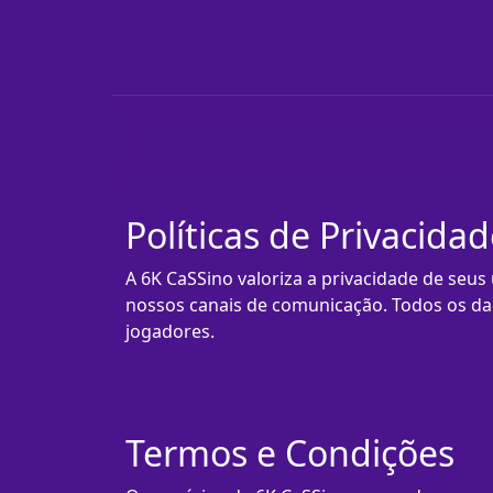
Políticas de Privacida
A 6K CaSSino valoriza a privacidade de seu
nossos canais de comunicação. Todos os dad
jogadores.
Termos e Condições