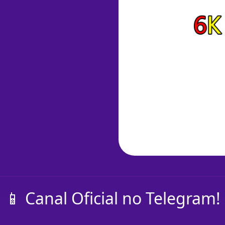
📱 Canal Oficial no Telegram!