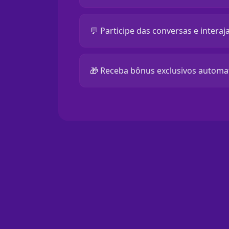
💬 Participe das conversas e interaj
🎁 Receba bônus exclusivos autom