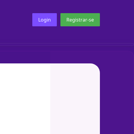
Login
Registrar-se