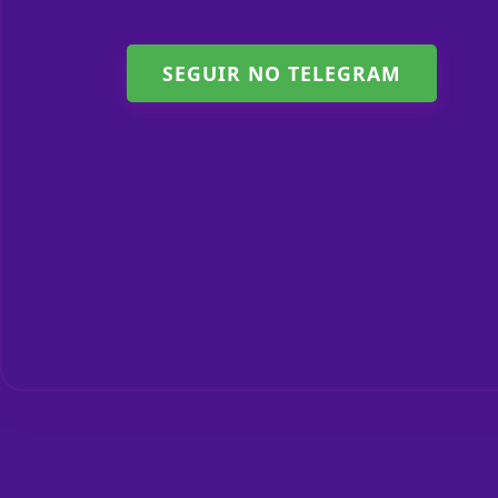
SEGUIR NO TELEGRAM