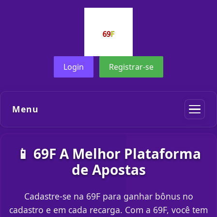
Login
Registrar-se
Menu
📱 69F A Melhor Plataforma
de Apostas
Cadastre-se na 69F para ganhar bônus no
cadastro e em cada recarga. Com a 69F, você tem