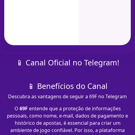
📱 Canal Oficial no Telegram!
📱 Benefícios do Canal
Descubra as vantagens de seguir a 69F no Telegram
O
69F
entende que a proteção de informações
pessoais, como nome, e-mail, dados de pagamento e
histórico de apostas, é essencial para criar um
ambiente de jogo confiável. Por isso, a plataforma