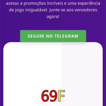
acesso a promoções incríveis e uma experiência
de jogo inigualável. Junte-se aos vencedores
agora!
SEGUIR NO TELEGRAM