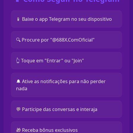
📱 Baixe o app Telegram no seu dispositivo
🔍 Procure por "@688X.ComOficial"
👆 Toque em "Entrar" ou "Join"
🔔 Ative as notificações para não perder
nada
💬 Participe das conversas e interaja
🎁 Receba bônus exclusivos