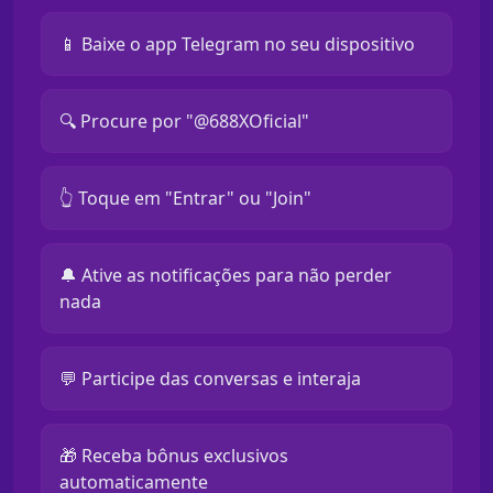
📱 Baixe o app Telegram no seu dispositivo
🔍 Procure por "@688XOficial"
👆 Toque em "Entrar" ou "Join"
🔔 Ative as notificações para não perder
nada
💬 Participe das conversas e interaja
🎁 Receba bônus exclusivos
automaticamente