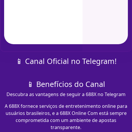
📱 Canal Oficial no Telegram!
📱 Benefícios do Canal
Descubra as vantagens de seguir a 688X no Telegram
A 688X fornece serviços de entretenimento online para
usuários brasileiros, e a 688X Online Com está sempre
comprometida com um ambiente de apostas
transparente.