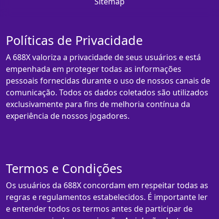
Sitemap
Políticas de Privacidade
A 688X valoriza a privacidade de seus usuários e está
empenhada em proteger todas as informações
pessoais fornecidas durante o uso de nossos canais de
comunicação. Todos os dados coletados são utilizados
exclusivamente para fins de melhoria contínua da
experiência de nossos jogadores.
Termos e Condições
Os usuários da 688X concordam em respeitar todas as
regras e regulamentos estabelecidos. É importante ler
e entender todos os termos antes de participar de