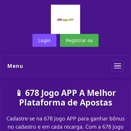
Login
Registrar-se
Menu
📱 678 Jogo APP A Melhor
Plataforma de Apostas
Cadastre-se na 678 Jogo APP para ganhar bônus
no cadastro e em cada recarga. Com a 678 Jogo