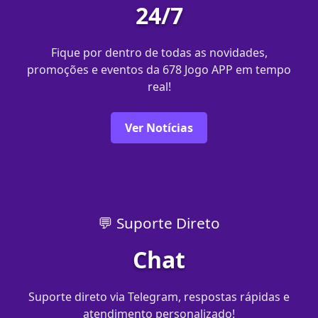
24/7
Fique por dentro de todas as novidades,
promoções e eventos da 678 Jogo APP em tempo
real!
Ver Notícias
💬 Suporte Direto
Chat
Suporte direto via Telegram, respostas rápidas e
atendimento personalizado!