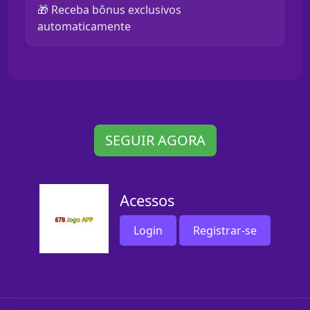
🎁 Receba bônus exclusivos
automaticamente
SEGUIR AGORA
Acessos
Login
Registrar-se