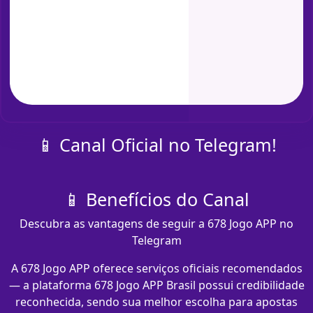
📱 Canal Oficial no Telegram!
📱 Benefícios do Canal
Descubra as vantagens de seguir a 678 Jogo APP no
Telegram
A 678 Jogo APP oferece serviços oficiais recomendados
— a plataforma 678 Jogo APP Brasil possui credibilidade
reconhecida, sendo sua melhor escolha para apostas