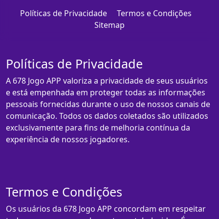
Políticas de Privacidade
Termos e Condições
Sitemap
Políticas de Privacidade
A 678 Jogo APP valoriza a privacidade de seus usuários
e está empenhada em proteger todas as informações
pessoais fornecidas durante o uso de nossos canais de
comunicação. Todos os dados coletados são utilizados
exclusivamente para fins de melhoria contínua da
experiência de nossos jogadores.
Termos e Condições
Os usuários da 678 Jogo APP concordam em respeitar