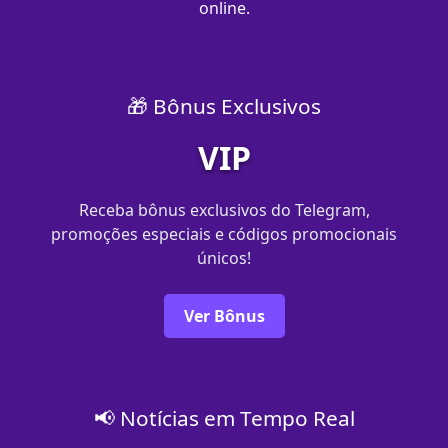
online.
🎁 Bônus Exclusivos
VIP
Receba bônus exclusivos do Telegram,
promoções especiais e códigos promocionais
únicos!
Ver Bônus
📢 Notícias em Tempo Real