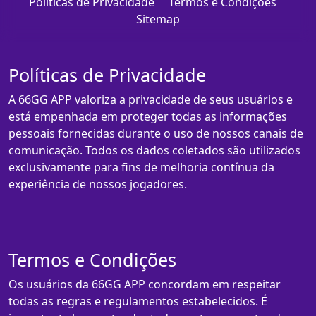
Políticas de Privacidade
Termos e Condições
Sitemap
Políticas de Privacidade
A 66GG APP valoriza a privacidade de seus usuários e
está empenhada em proteger todas as informações
pessoais fornecidas durante o uso de nossos canais de
comunicação. Todos os dados coletados são utilizados
exclusivamente para fins de melhoria contínua da
experiência de nossos jogadores.
Termos e Condições
Os usuários da 66GG APP concordam em respeitar
todas as regras e regulamentos estabelecidos. É