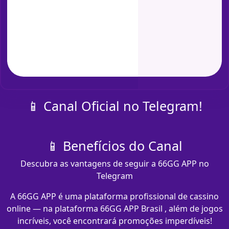
📱 Canal Oficial no Telegram!
📱 Benefícios do Canal
Descubra as vantagens de seguir a 66GG APP no
Telegram
A 66GG APP é uma plataforma profissional de cassino
online — na plataforma 66GG APP Brasil , além de jogos
incríveis, você encontrará promoções imperdíveis!