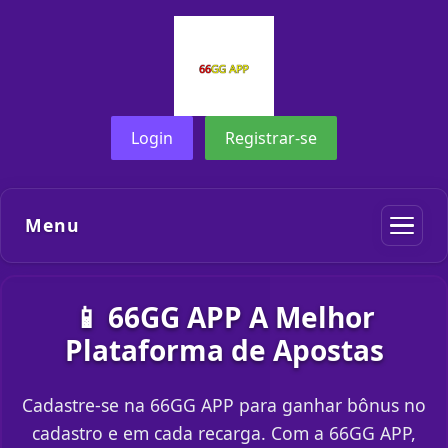
Login
Registrar-se
Menu
📱 66GG APP A Melhor
Plataforma de Apostas
Cadastre-se na 66GG APP para ganhar bônus no
cadastro e em cada recarga. Com a 66GG APP,