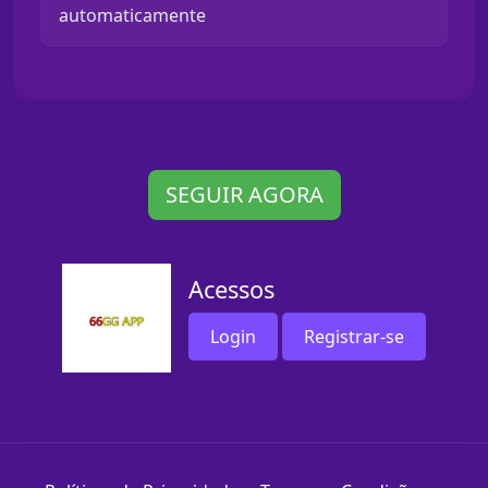
automaticamente
SEGUIR AGORA
Acessos
Login
Registrar-se