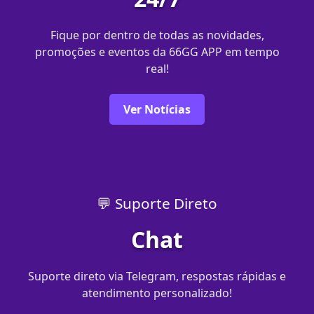
Fique por dentro de todas as novidades,
promoções e eventos da 66GG APP em tempo
real!
Ver Notícias
💬 Suporte Direto
Chat
Suporte direto via Telegram, respostas rápidas e
atendimento personalizado!