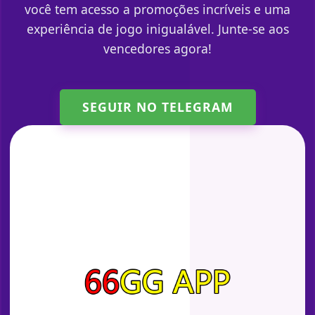
você tem acesso a promoções incríveis e uma
experiência de jogo inigualável. Junte-se aos
vencedores agora!
SEGUIR NO TELEGRAM