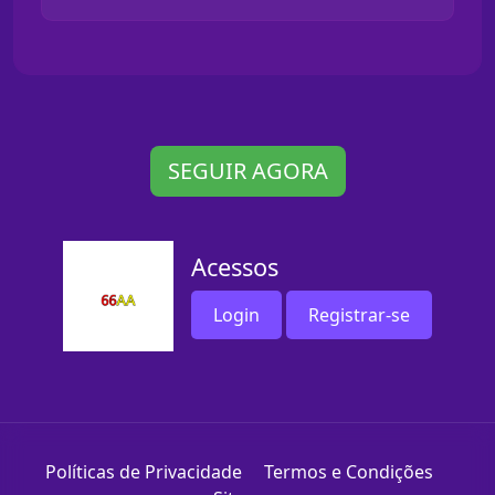
SEGUIR AGORA
Acessos
Login
Registrar-se
Políticas de Privacidade
Termos e Condições