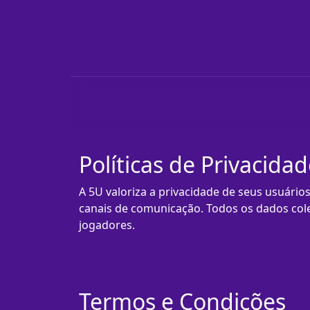
Políticas de Privacida
A 5U valoriza a privacidade de seus usuári
canais de comunicação. Todos os dados cole
jogadores.
Termos e Condições