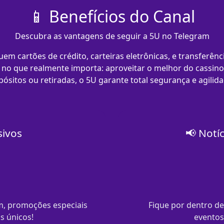
📱 Benefícios do Canal
Descubra as vantagens de seguir a 5U no Telegram
m cartões de crédito, carteiras eletrônicas, e transferên
o que realmente importa: aproveitar o melhor do cassino on
pósitos ou retiradas, o 5U garante total segurança e agilida
sivos
📢 Notí
m, promoções especiais
Fique por dentro d
s únicos!
eventos