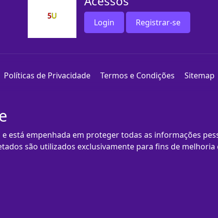
Acessos
Login
Registrar-se
Políticas de Privacidade
Termos e Condições
Sitemap
de
os e está empenhada em proteger todas as informações pes
tados são utilizados exclusivamente para fins de melhoria