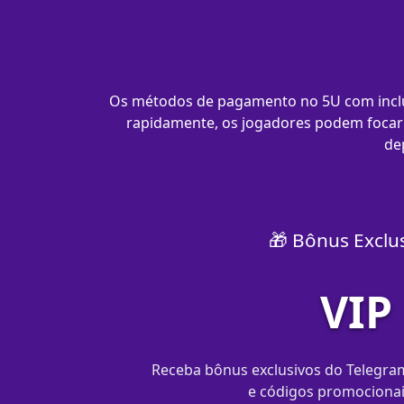
Os métodos de pagamento no 5U com​ inclue
rapidamente, os jogadores podem focar n
de
🎁 Bônus Exclu
VIP
Receba bônus exclusivos do Telegra
e códigos promocionai