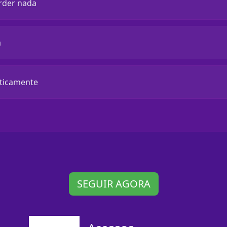
erder nada
a
aticamente
SEGUIR AGORA