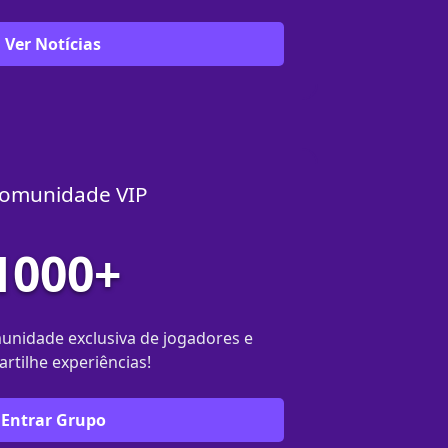
Ver Notícias
Comunidade VIP
1000+
unidade exclusiva de jogadores e
rtilhe experiências!
Entrar Grupo