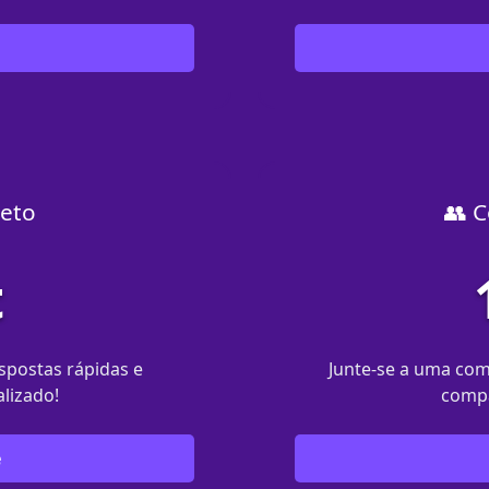
reto
👥 
t
espostas rápidas e
Junte-se a uma com
lizado!
compa
e