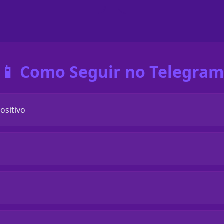
📱 Como Seguir no Telegram
ositivo