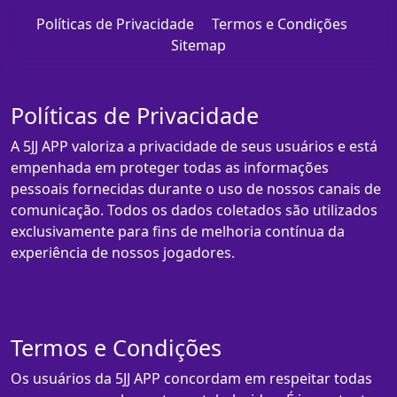
Políticas de Privacidade
Termos e Condições
Sitemap
Políticas de Privacidade
A 5JJ APP valoriza a privacidade de seus usuários e está
empenhada em proteger todas as informações
pessoais fornecidas durante o uso de nossos canais de
comunicação. Todos os dados coletados são utilizados
exclusivamente para fins de melhoria contínua da
experiência de nossos jogadores.
Termos e Condições
Os usuários da 5JJ APP concordam em respeitar todas