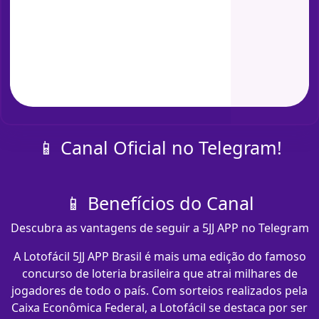
📱 Canal Oficial no Telegram!
📱 Benefícios do Canal
Descubra as vantagens de seguir a 5JJ APP no Telegram
A Lotofácil 5JJ APP Brasil é mais uma edição do famoso
concurso de loteria brasileira que atrai milhares de
jogadores de todo o país. Com sorteios realizados pela
Caixa Econômica Federal, a Lotofácil se destaca por ser