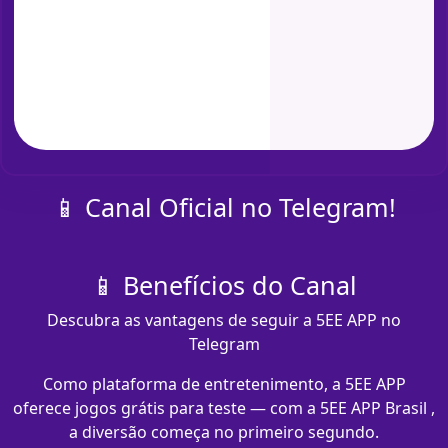
📱 Canal Oficial no Telegram!
📱 Benefícios do Canal
Descubra as vantagens de seguir a 5EE APP no
Telegram
Como plataforma de entretenimento, a 5EE APP
oferece jogos grátis para teste — com a 5EE APP Brasil ,
a diversão começa no primeiro segundo.