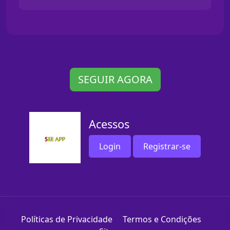
SEGUIR AGORA
Acessos
Login
Registrar-se
Políticas de Privacidade
Termos e Condições