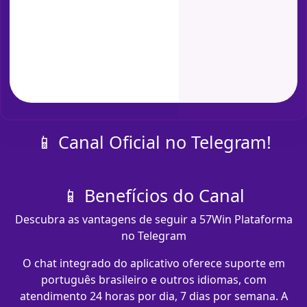
📱 Canal Oficial no Telegram!
📱 Benefícios do Canal
Descubra as vantagens de seguir a 57Win Plataforma
no Telegram
O chat integrado do aplicativo oferece suporte em
português brasileiro e outros idiomas, com
atendimento 24 horas por dia, 7 dias por semana. A