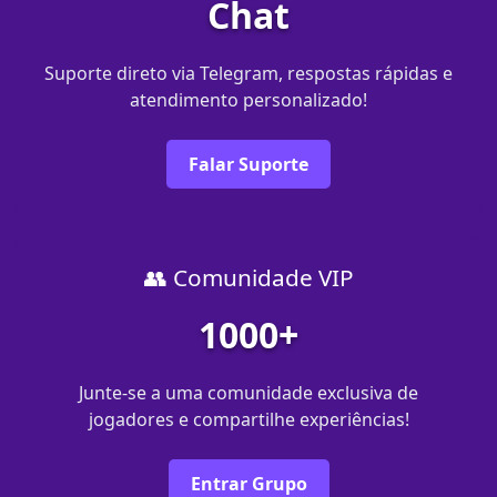
Chat
Suporte direto via Telegram, respostas rápidas e
atendimento personalizado!
Falar Suporte
👥 Comunidade VIP
1000+
Junte-se a uma comunidade exclusiva de
jogadores e compartilhe experiências!
Entrar Grupo