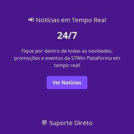
📢 Notícias em Tempo Real
24/7
Fique por dentro de todas as novidades,
promoções e eventos da 57Win Plataforma em
tempo real!
Ver Notícias
💬 Suporte Direto