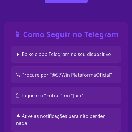
📱 Como Seguir no Telegram
📱 Baixe o app Telegram no seu dispositivo
🔍 Procure por "@57Win PlataformaOficial"
👆 Toque em "Entrar" ou "Join"
🔔 Ative as notificações para não perder
nada