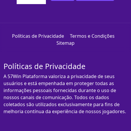
Políticas de Privacidade
Termos e Condições
Sitemap
Políticas de Privacidade
A 57Win Plataforma valoriza a privacidade de seus
usuários e está empenhada em proteger todas as
informações pessoais fornecidas durante o uso de
nossos canais de comunicação. Todos os dados
coletados são utilizados exclusivamente para fins de
melhoria contínua da experiência de nossos jogadores.