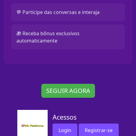
💬 Participe das conversas e interaja
🎁 Receba bônus exclusivos
automaticamente
SEGUIR AGORA
Acessos
Login
Registrar-se