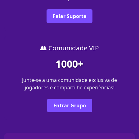
Falar Suporte
👥 Comunidade VIP
1000+
Junte-se a uma comunidade exclusiva de
jogadores e compartilhe experiências!
Entrar Grupo