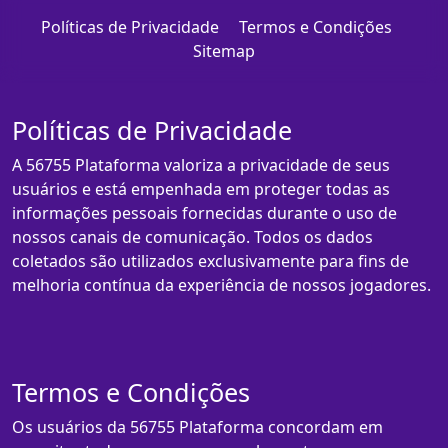
Políticas de Privacidade
Termos e Condições
Sitemap
Políticas de Privacidade
A 56755 Plataforma valoriza a privacidade de seus
usuários e está empenhada em proteger todas as
informações pessoais fornecidas durante o uso de
nossos canais de comunicação. Todos os dados
coletados são utilizados exclusivamente para fins de
melhoria contínua da experiência de nossos jogadores.
Termos e Condições
Os usuários da 56755 Plataforma concordam em