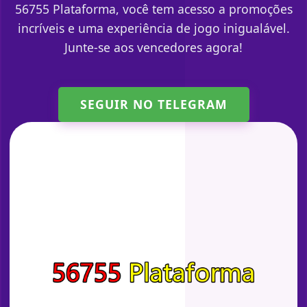
56755 Plataforma, você tem acesso a promoções
incríveis e uma experiência de jogo inigualável.
Junte-se aos vencedores agora!
SEGUIR NO TELEGRAM