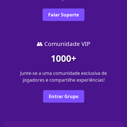
Falar Suporte
👥 Comunidade VIP
1000+
Junte-se a uma comunidade exclusiva de
jogadores e compartilhe experiências!
Entrar Grupo