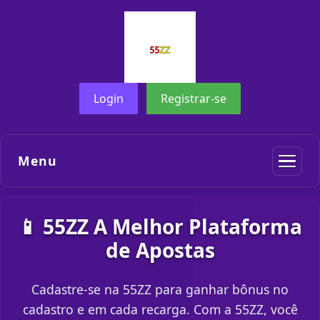
Login
Registrar-se
Menu
📱 55ZZ A Melhor Plataforma
de Apostas
Cadastre-se na 55ZZ para ganhar bônus no
cadastro e em cada recarga. Com a 55ZZ, você