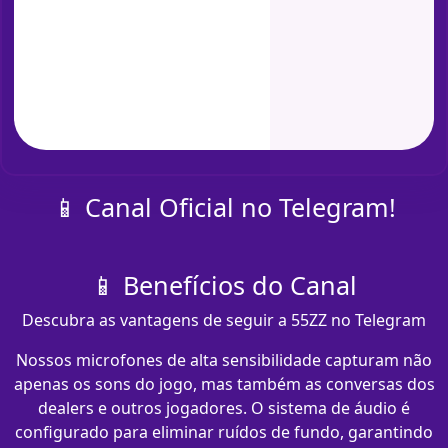
📱 Canal Oficial no Telegram!
📱 Benefícios do Canal
Descubra as vantagens de seguir a 55ZZ no Telegram
Nossos microfones de alta sensibilidade capturam não
apenas os sons do jogo, mas também as conversas dos
dealers e outros jogadores. O sistema de áudio é
configurado para eliminar ruídos de fundo, garantindo