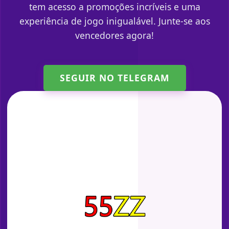
tem acesso a promoções incríveis e uma
experiência de jogo inigualável. Junte-se aos
vencedores agora!
SEGUIR NO TELEGRAM