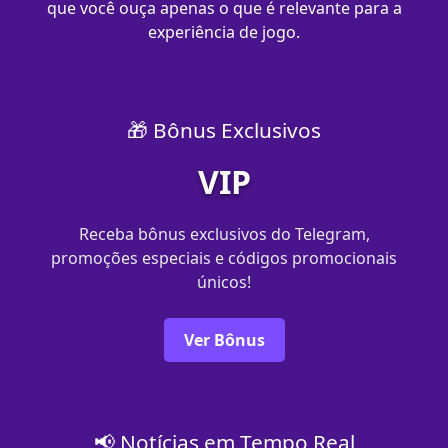
que você ouça apenas o que é relevante para a
experiência de jogo.
🎁 Bônus Exclusivos
VIP
Receba bônus exclusivos do Telegram,
promoções especiais e códigos promocionais
únicos!
Ver Bônus
📢 Notícias em Tempo Real