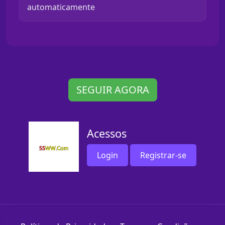
automaticamente
SEGUIR AGORA
Acessos
Login
Registrar-se