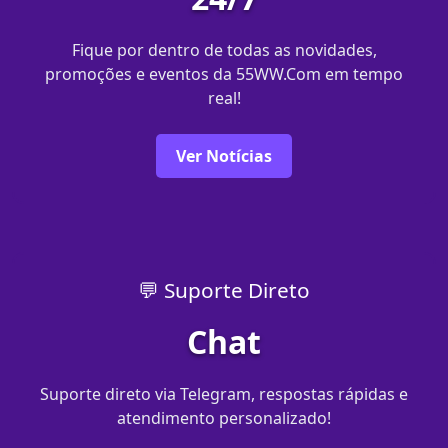
Fique por dentro de todas as novidades,
promoções e eventos da 55WW.Com em tempo
real!
Ver Notícias
💬 Suporte Direto
Chat
Suporte direto via Telegram, respostas rápidas e
atendimento personalizado!