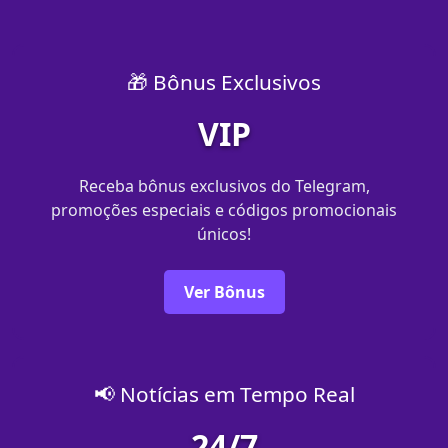
🎁 Bônus Exclusivos
VIP
Receba bônus exclusivos do Telegram,
promoções especiais e códigos promocionais
únicos!
Ver Bônus
📢 Notícias em Tempo Real
24/7