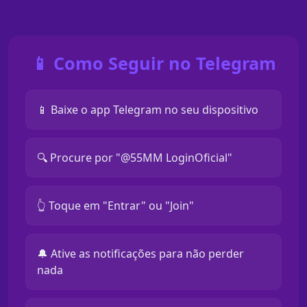
📱 Como Seguir no Telegram
📱 Baixe o app Telegram no seu dispositivo
🔍 Procure por "@55MM LoginOficial"
👆 Toque em "Entrar" ou "Join"
🔔 Ative as notificações para não perder
nada