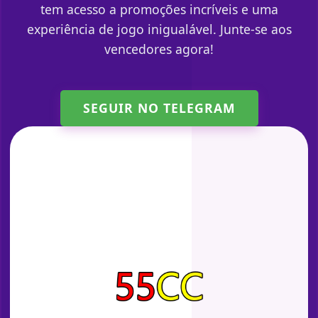
tem acesso a promoções incríveis e uma
experiência de jogo inigualável. Junte-se aos
vencedores agora!
SEGUIR NO TELEGRAM