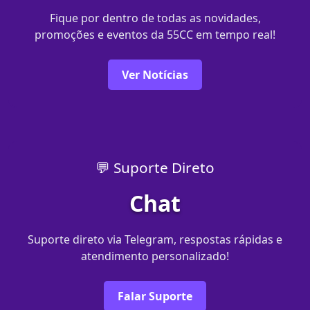
Fique por dentro de todas as novidades,
promoções e eventos da 55CC em tempo real!
Ver Notícias
💬 Suporte Direto
Chat
Suporte direto via Telegram, respostas rápidas e
atendimento personalizado!
Falar Suporte