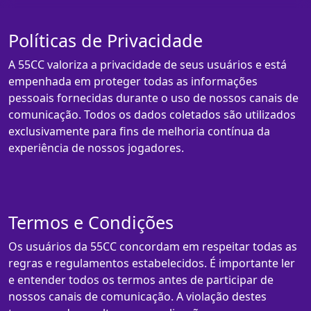
Políticas de Privacidade
A 55CC valoriza a privacidade de seus usuários e está
empenhada em proteger todas as informações
pessoais fornecidas durante o uso de nossos canais de
comunicação. Todos os dados coletados são utilizados
exclusivamente para fins de melhoria contínua da
experiência de nossos jogadores.
Termos e Condições
Os usuários da 55CC concordam em respeitar todas as
regras e regulamentos estabelecidos. É importante ler
e entender todos os termos antes de participar de
nossos canais de comunicação. A violação destes