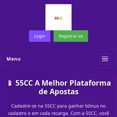
Login
Registrar-se
Menu
📱 55CC A Melhor Plataforma
de Apostas
Cadastre-se na 55CC para ganhar bônus no
cadastro e em cada recarga. Com a 55CC, você