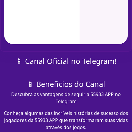
📱 Canal Oficial no Telegram!
📱 Benefícios do Canal
Descubra as vantagens de seguir a 55933 APP no
Telegram
Conheça algumas das incríveis histórias de sucesso dos
jogadores da 55933 APP que transformaram suas vidas
através dos jogos.