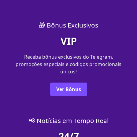
🎁 Bônus Exclusivos
VIP
Receba bônus exclusivos do Telegram,
promoções especiais e códigos promocionais
únicos!
Ver Bônus
📢 Notícias em Tempo Real
24/7