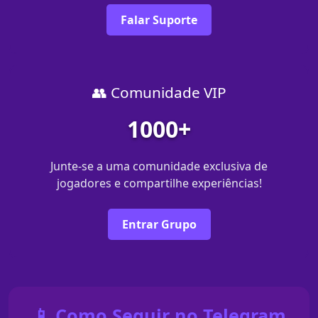
Falar Suporte
👥 Comunidade VIP
1000+
Junte-se a uma comunidade exclusiva de
jogadores e compartilhe experiências!
Entrar Grupo
📱 Como Seguir no Telegram