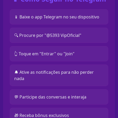
📱 Baixe o app Telegram no seu dispositivo
🔍 Procure por "@5393 VipOficial"
👆 Toque em "Entrar" ou "Join"
🔔 Ative as notificações para não perder
nada
💬 Participe das conversas e interaja
🎁 Receba bônus exclusivos