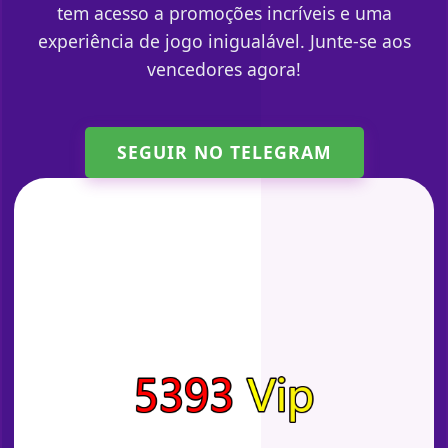
tem acesso a promoções incríveis e uma
experiência de jogo inigualável. Junte-se aos
vencedores agora!
SEGUIR NO TELEGRAM