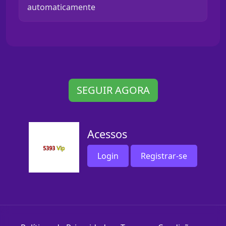
automaticamente
SEGUIR AGORA
Acessos
Login
Registrar-se