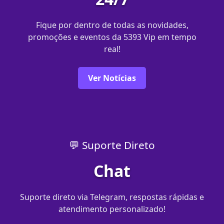
Fique por dentro de todas as novidades,
promoções e eventos da 5393 Vip em tempo
real!
Ver Notícias
💬 Suporte Direto
Chat
Suporte direto via Telegram, respostas rápidas e
atendimento personalizado!