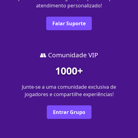
atendimento personalizado!
Falar Suporte
👥 Comunidade VIP
1000+
Junte-se a uma comunidade exclusiva de
jogadores e compartilhe experiências!
Entrar Grupo