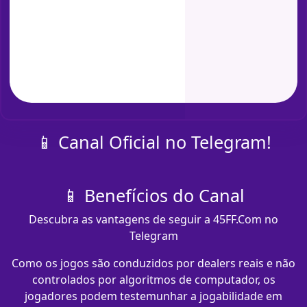
📱 Canal Oficial no Telegram!
📱 Benefícios do Canal
Descubra as vantagens de seguir a 45FF.Com no
Telegram
Como os jogos são conduzidos por dealers reais e não
controlados por algoritmos de computador, os
jogadores podem testemunhar a jogabilidade em