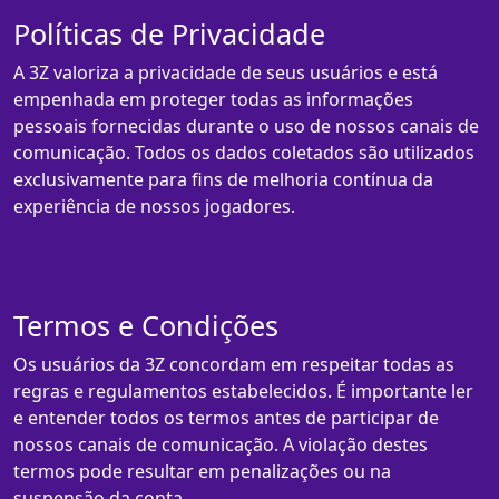
Políticas de Privacidade
A 3Z valoriza a privacidade de seus usuários e está
empenhada em proteger todas as informações
pessoais fornecidas durante o uso de nossos canais de
comunicação. Todos os dados coletados são utilizados
exclusivamente para fins de melhoria contínua da
experiência de nossos jogadores.
Termos e Condições
Os usuários da 3Z concordam em respeitar todas as
regras e regulamentos estabelecidos. É importante ler
e entender todos os termos antes de participar de
nossos canais de comunicação. A violação destes
termos pode resultar em penalizações ou na
suspensão da conta.