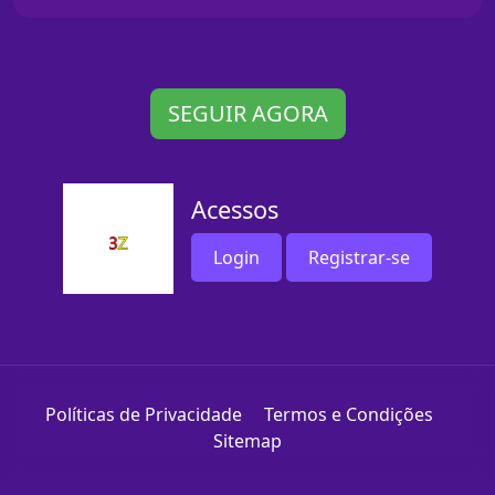
SEGUIR AGORA
Acessos
Login
Registrar-se
Políticas de Privacidade
Termos e Condições
Sitemap