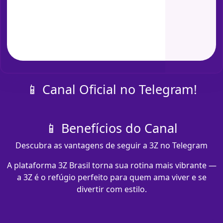
📱 Canal Oficial no Telegram!
📱 Benefícios do Canal
Descubra as vantagens de seguir a 3Z no Telegram
A plataforma 3Z Brasil torna sua rotina mais vibrante —
a 3Z é o refúgio perfeito para quem ama viver e se
divertir com estilo.