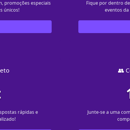
m, promoções especiais
Fique por dentro d
s únicos!
eventos da
reto
👥 
t
espostas rápidas e
Junte-se a uma com
lizado!
compa