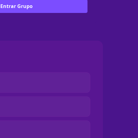
Entrar Grupo