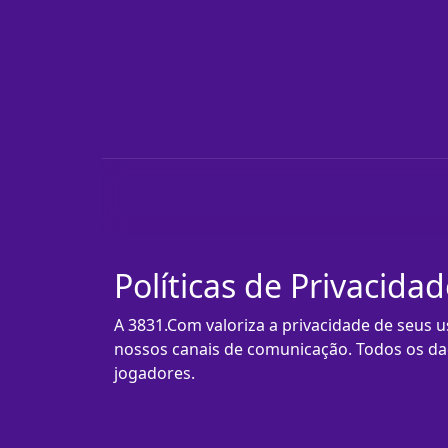
Políticas de Privacida
A 3831.Com valoriza a privacidade de seus 
nossos canais de comunicação. Todos os dad
jogadores.