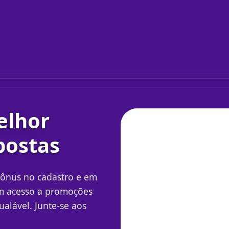
elhor
postas
bônus no cadastro e em
em acesso a promoções
ualável. Junte-se aos