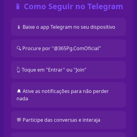
📱 Como Seguir no Telegram
📱 Baixe o app Telegram no seu dispositivo
🔍 Procure por "@365Pg.ComOficial"
👆 Toque em "Entrar" ou "Join"
🔔 Ative as notificações para não perder
nada
💬 Participe das conversas e interaja