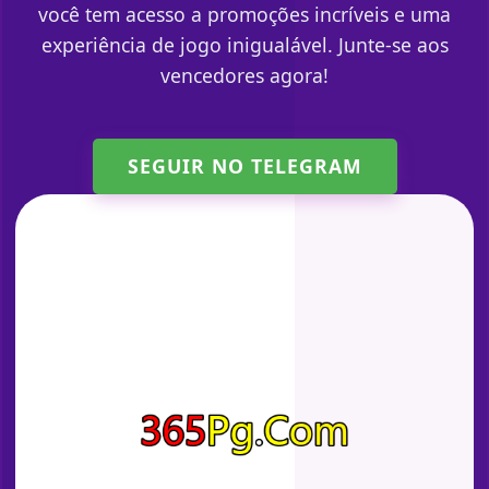
você tem acesso a promoções incríveis e uma
experiência de jogo inigualável. Junte-se aos
vencedores agora!
SEGUIR NO TELEGRAM