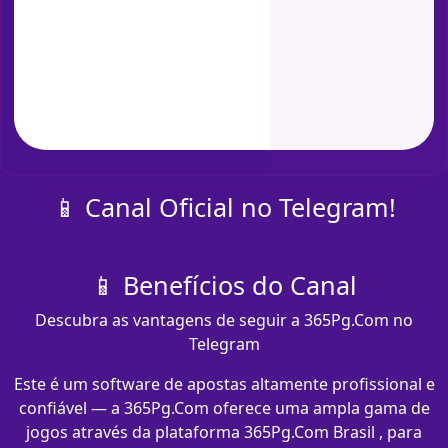
📱 Canal Oficial no Telegram!
📱 Benefícios do Canal
Descubra as vantagens de seguir a 365Pg.Com no
Telegram
Este é um software de apostas altamente profissional e
confiável — a 365Pg.Com oferece uma ampla gama de
jogos através da plataforma 365Pg.Com Brasil , para