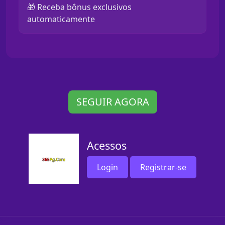
🎁 Receba bônus exclusivos
automaticamente
SEGUIR AGORA
Acessos
Login
Registrar-se