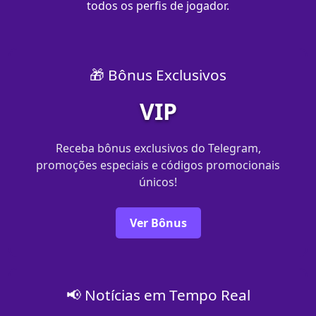
todos os perfis de jogador.
🎁 Bônus Exclusivos
VIP
Receba bônus exclusivos do Telegram,
promoções especiais e códigos promocionais
únicos!
Ver Bônus
📢 Notícias em Tempo Real