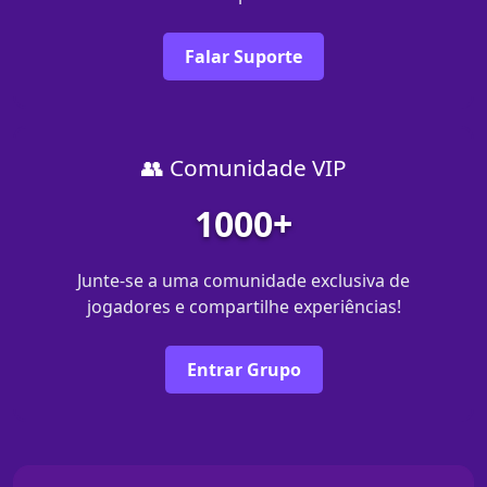
Falar Suporte
👥 Comunidade VIP
1000+
Junte-se a uma comunidade exclusiva de
jogadores e compartilhe experiências!
Entrar Grupo