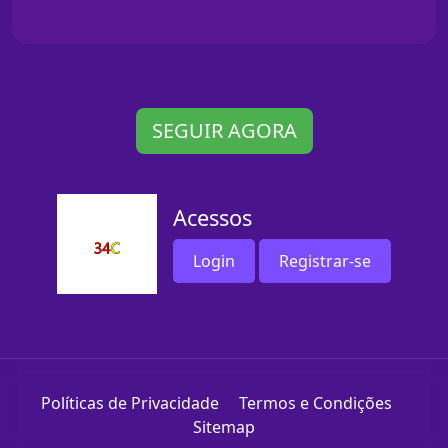
SEGUIR AGORA
Acessos
Login
Registrar-se
Políticas de Privacidade
Termos e Condições
Sitemap