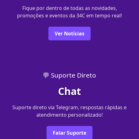
Fique por dentro de todas as novidades,
promoções e eventos da 34C em tempo real!
Ver Notícias
💬 Suporte Direto
Chat
Suporte direto via Telegram, respostas rápidas e
atendimento personalizado!
Falar Suporte