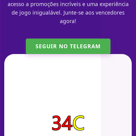
acesso a promoções incríveis e uma experiência
de jogo inigualável. Junte-se aos vencedores
agora!
SEGUIR NO TELEGRAM