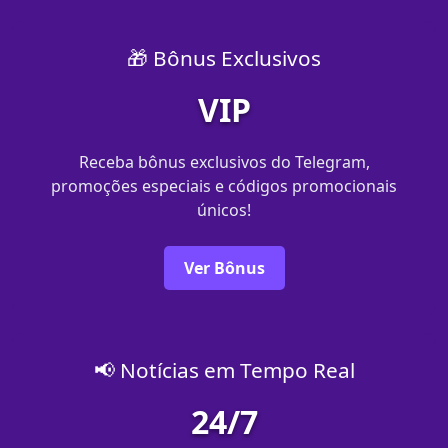
🎁 Bônus Exclusivos
VIP
Receba bônus exclusivos do Telegram,
promoções especiais e códigos promocionais
únicos!
Ver Bônus
📢 Notícias em Tempo Real
24/7