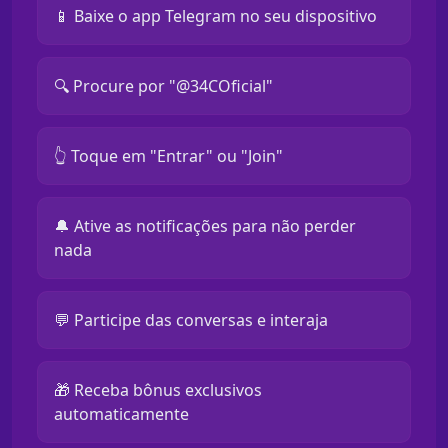
📱 Baixe o app Telegram no seu dispositivo
🔍 Procure por "@34COficial"
👆 Toque em "Entrar" ou "Join"
🔔 Ative as notificações para não perder
nada
💬 Participe das conversas e interaja
🎁 Receba bônus exclusivos
automaticamente