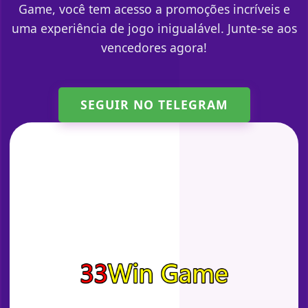
Game, você tem acesso a promoções incríveis e
uma experiência de jogo inigualável. Junte-se aos
vencedores agora!
SEGUIR NO TELEGRAM