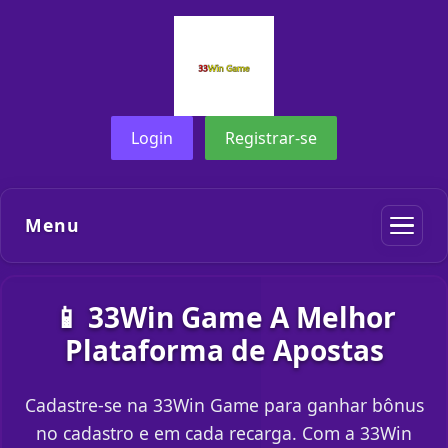
Login
Registrar-se
Menu
📱 33Win Game A Melhor
Plataforma de Apostas
Cadastre-se na 33Win Game para ganhar bônus
no cadastro e em cada recarga. Com a 33Win