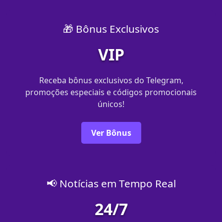
🎁 Bônus Exclusivos
VIP
Receba bônus exclusivos do Telegram,
promoções especiais e códigos promocionais
únicos!
Ver Bônus
📢 Notícias em Tempo Real
24/7