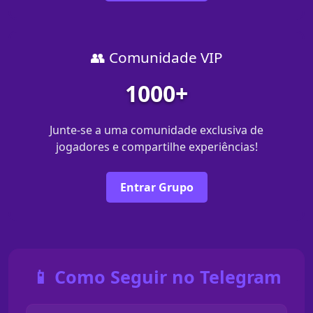
👥 Comunidade VIP
1000+
Junte-se a uma comunidade exclusiva de
jogadores e compartilhe experiências!
Entrar Grupo
📱 Como Seguir no Telegram