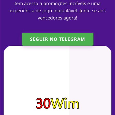
tem acesso a promoções incríveis e uma
experiência de jogo inigualável. Junte-se aos
vencedores agora!
SEGUIR NO TELEGRAM