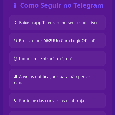
📱 Como Seguir no Telegram
📱 Baixe o app Telegram no seu dispositivo
🔍 Procure por "@2UUu Com LoginOficial"
👆 Toque em "Entrar" ou "Join"
🔔 Ative as notificações para não perder
nada
💬 Participe das conversas e interaja