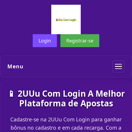
Login
Registrar-se
Menu
📱 2UUu Com Login A Melhor
Plataforma de Apostas
Cadastre-se na 2UUu Com Login para ganhar
bônus no cadastro e em cada recarga. Com a