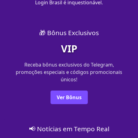
Login Brasil é inquestionável.
🎁 Bônus Exclusivos
VIP
Receba bônus exclusivos do Telegram,
promoções especiais e códigos promocionais
únicos!
Ver Bônus
📢 Notícias em Tempo Real