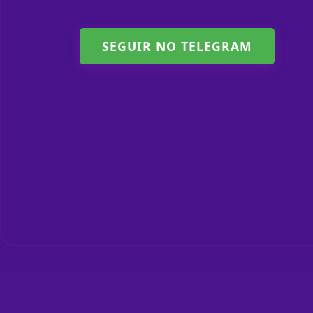
SEGUIR NO TELEGRAM