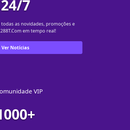
24/7
e todas as novidades, promoções e
 288T.Com em tempo real!
Ver Notícias
Comunidade VIP
1000+