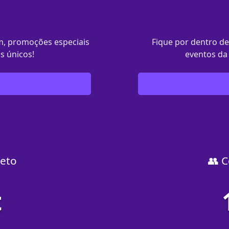
m, promoções especiais
Fique por dentro d
s únicos!
eventos da
reto
👥 
t