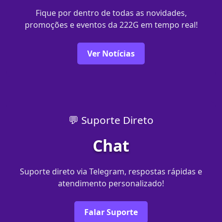
Fique por dentro de todas as novidades,
promoções e eventos da 222G em tempo real!
Ver Notícias
💬 Suporte Direto
Chat
Suporte direto via Telegram, respostas rápidas e
atendimento personalizado!
Falar Suporte