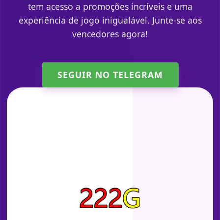
tem acesso a promoções incríveis e uma
experiência de jogo inigualável. Junte-se aos
vencedores agora!
SEGUIR NO TELEGRAM