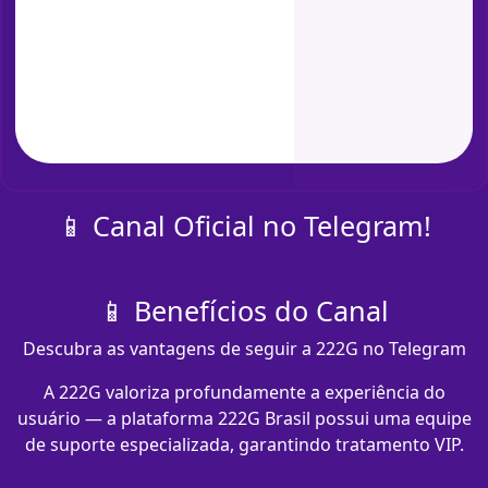
📱 Canal Oficial no Telegram!
📱 Benefícios do Canal
Descubra as vantagens de seguir a 222G no Telegram
A 222G valoriza profundamente a experiência do
usuário — a plataforma 222G Brasil possui uma equipe
de suporte especializada, garantindo tratamento VIP.