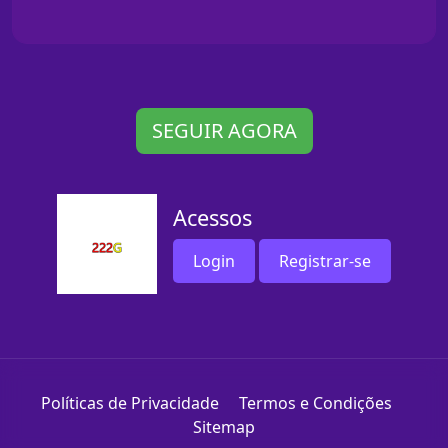
SEGUIR AGORA
Acessos
Login
Registrar-se
Políticas de Privacidade
Termos e Condições
Sitemap