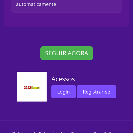
automaticamente
SEGUIR AGORA
Acessos
Login
Registrar-se