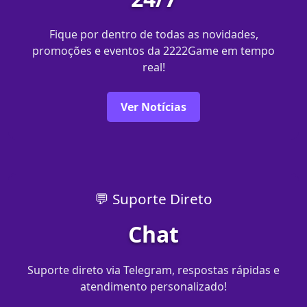
Fique por dentro de todas as novidades,
promoções e eventos da 2222Game em tempo
real!
Ver Notícias
💬 Suporte Direto
Chat
Suporte direto via Telegram, respostas rápidas e
atendimento personalizado!