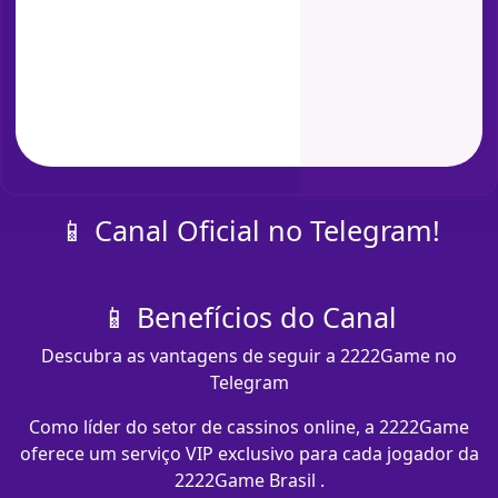
📱 Canal Oficial no Telegram!
📱 Benefícios do Canal
Descubra as vantagens de seguir a 2222Game no
Telegram
Como líder do setor de cassinos online, a 2222Game
oferece um serviço VIP exclusivo para cada jogador da
2222Game Brasil .