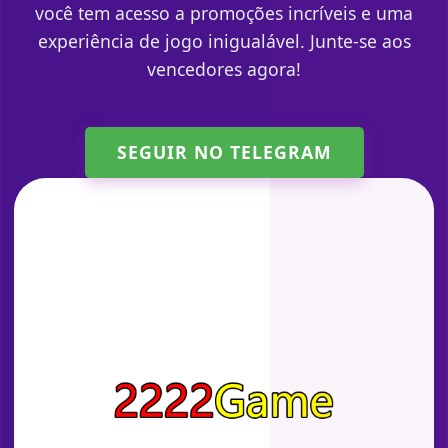
você tem acesso a promoções incríveis e uma
experiência de jogo inigualável. Junte-se aos
vencedores agora!
SEGUIR NO TELEGRAM