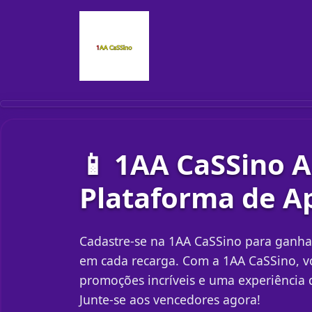
📱 1AA CaSSino 
Plataforma de A
Cadastre-se na 1AA CaSSino para ganha
em cada recarga. Com a 1AA CaSSino, v
promoções incríveis e uma experiência d
Junte-se aos vencedores agora!