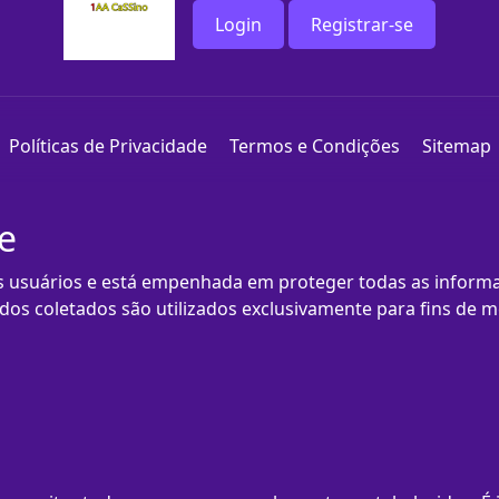
Login
Registrar-se
Políticas de Privacidade
Termos e Condições
Sitemap
de
us usuários e está empenhada em proteger todas as inform
os coletados são utilizados exclusivamente para fins de m