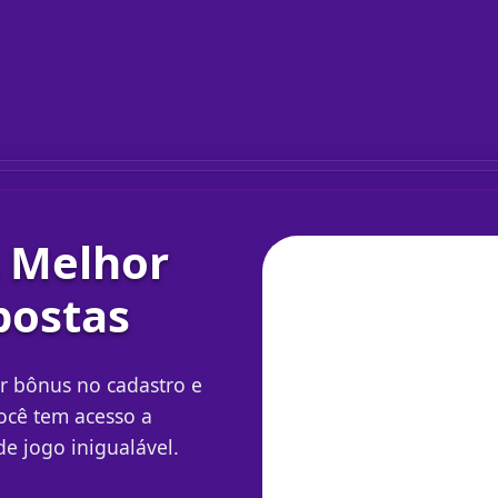
A Melhor
postas
r bônus no cadastro e
ocê tem acesso a
e jogo inigualável.