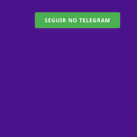
SEGUIR NO TELEGRAM