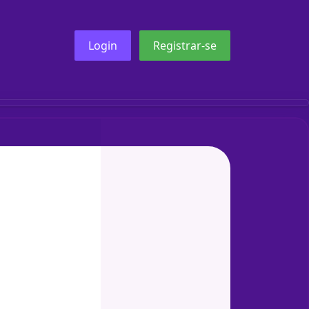
Login
Registrar-se