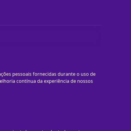
ações pessoais fornecidas durante o uso de
elhoria contínua da experiência de nossos