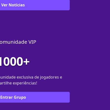
Ver Notícias
Comunidade VIP
1000+
unidade exclusiva de jogadores e
rtilhe experiências!
Entrar Grupo