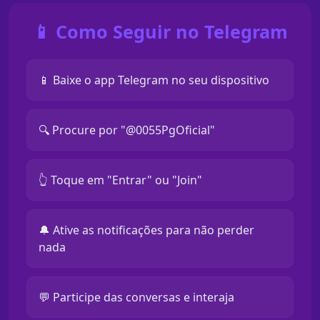
📱 Como Seguir no Telegram
📱 Baixe o app Telegram no seu dispositivo
🔍 Procure por "@0055PgOficial"
👆 Toque em "Entrar" ou "Join"
🔔 Ative as notificações para não perder
nada
💬 Participe das conversas e interaja