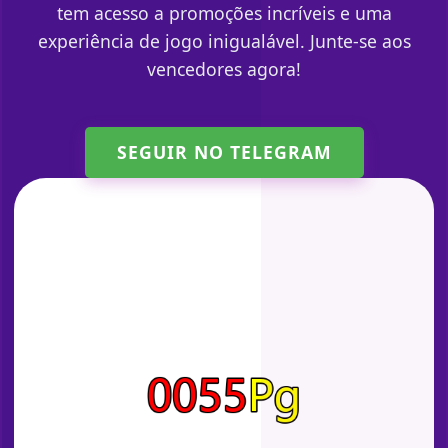
tem acesso a promoções incríveis e uma
experiência de jogo inigualável. Junte-se aos
vencedores agora!
SEGUIR NO TELEGRAM