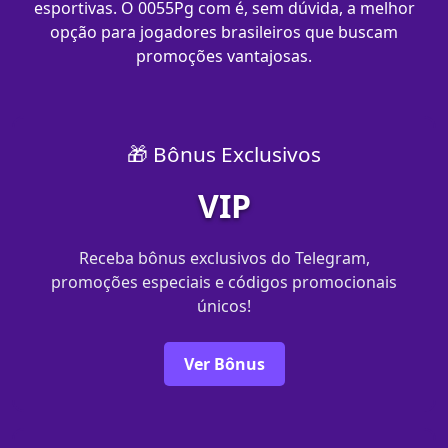
esportivas. O 0055Pg com​ é, sem dúvida, a melhor
opção para jogadores brasileiros que buscam
promoções vantajosas.
🎁 Bônus Exclusivos
VIP
Receba bônus exclusivos do Telegram,
promoções especiais e códigos promocionais
únicos!
Ver Bônus